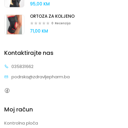
95,00 KM
ORTOZA ZA KOLJENO
0
Recenzija
71,00 KM
Kontaktirajte nas
0358
31662
podrska@zdra
vljepharm.ba
Moj račun
Kontrolna ploča