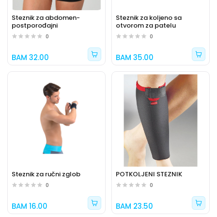
Steznik za abdomen-
Steznik za koljeno sa
postporođajni
otvorom za patelu
0
0
BAM 32.00
BAM 35.00
Steznik za ručni zglob
POTKOLJENI STEZNIK
0
0
BAM 16.00
BAM 23.50