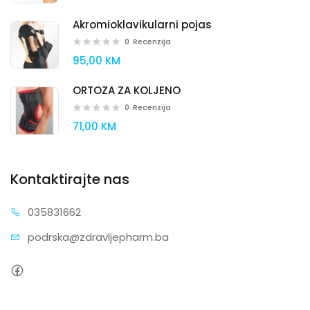
Akromioklavikularni pojas
0
Recenzija
95,00 KM
ORTOZA ZA KOLJENO
0
Recenzija
71,00 KM
Kontaktirajte nas
0358
31662
podrska@zdra
vljepharm.ba