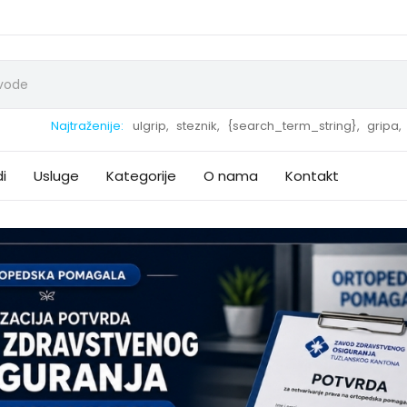
Najtraženije:
ulgrip,
steznik,
{search_term_string},
gripa,
i
Usluge
Kategorije
O nama
Kontakt