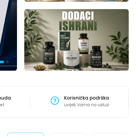
onuda
Korisnička podrška
tet
uvijek Vama na usluzi