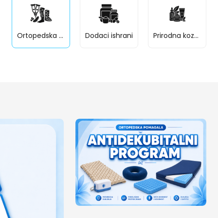
Ortopedska pomagala
Dodaci ishrani
Prirodna kozmetika Laurel