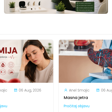
ajic
06 Aug, 2026
Anel Smajic
06 Au
Masna jetra
bjavu
Pročitaj objavu