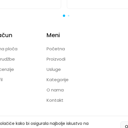
ačun
Meni
na ploča
Početna
arudžbe
Proizvodi
cenzije
Usluge
il
Kategorije
O nama
Kontakt
kolačiće kako bi osigurala najbolje iskustvo na
O