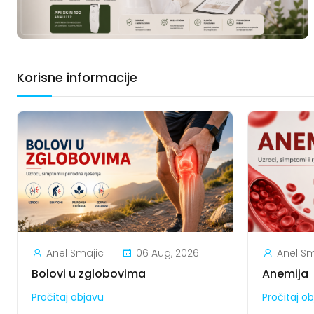
Korisne informacije
Anel Smajic
06 Aug, 2026
Anel Sm
Bolovi u zglobovima
Anemija
Pročitaj objavu
Pročitaj o