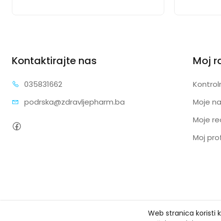
Kontaktirajte nas
Moj r
0358
31662
Kontrol
podrska@zdra
vljepharm.ba
Moje n
Moje re
Moj prof
Web stranica koristi 
Copyright ©
Zdravlje Pharm
2026. Sva prava zadržana